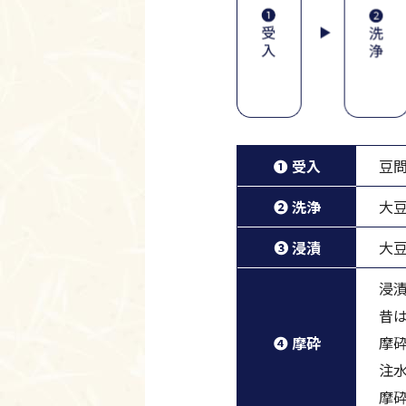
❶ 受入
豆
❷ 洗浄
大
❸ 浸漬
大
浸
昔
❹ 摩砕
摩
注
摩